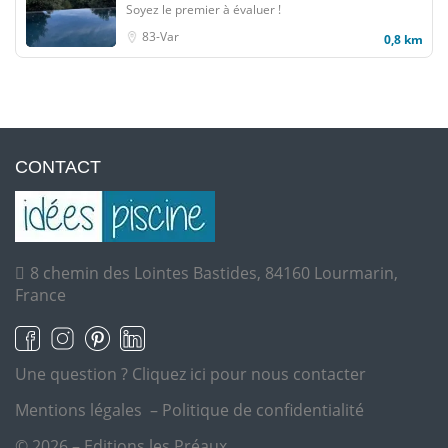
Soyez le premier à évaluer !
83-Var
0,8 km
CONTACT
8 chemin des Lointes Bastides, 84160 Lourmarin,
France
Une question ?
Cliquez ici pour nous contacter
Mentions légales
–
Politique de confidentialité
© 2026 – Editions les Préaux