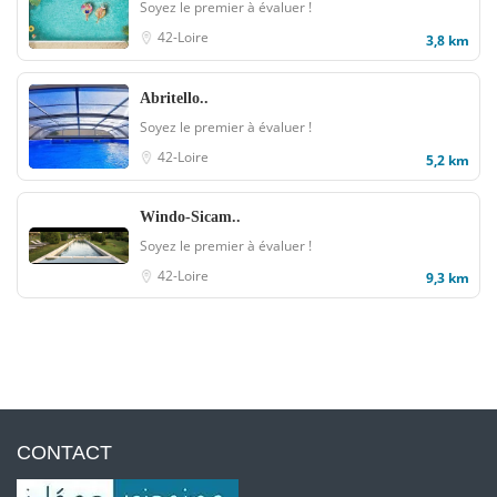
Soyez le premier à évaluer !
42-Loire
3,8 km
Abritello..
Soyez le premier à évaluer !
42-Loire
5,2 km
Windo-Sicam..
Soyez le premier à évaluer !
42-Loire
9,3 km
CONTACT