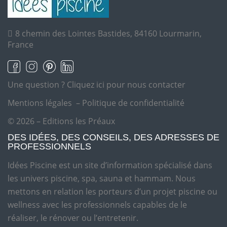
8 chemin des Lointes Bastides, 84160 Lourmarin,
France
Une question ?
Cliquez ici pour nous contacter
Mentions légales
–
Politique de confidentialité
© 2026 – Editions les Préaux
DES IDÉES, DES CONSEILS, DES ADRESSES DE
PROFESSIONNELS
Idées Piscine est un site d’information spécialisé dans
les univers piscine, spa, sauna et hammam. Nous
mettons en relation les porteurs d’un projet piscine ou
wellness avec les professionnels capables de le
réaliser, le rénover ou l’entretenir.