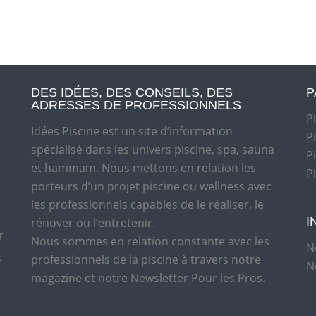
DES IDÉES, DES CONSEILS, DES
P
ADRESSES DE PROFESSIONNELS
P
Idées Piscine est un site d’information
P
spécialisé dans les univers piscine, spa, sauna
P
et hammam. Nous mettons en relation les
P
porteurs d’un projet piscine ou wellness avec
les professionnels capables de le réaliser, le
I
rénover ou l’entretenir.
r
Nous sommes en relation constante avec les
N
professionnels de la piscine à travers notre
é
N
magazine et notre Newsletter Pour les Pros.