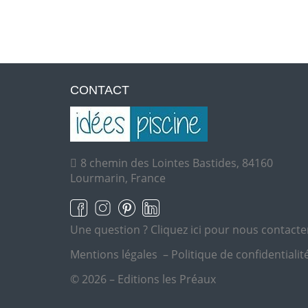
CONTACT
8 chemin des Lointes Bastides, 84160
Lourmarin, France
Une question ?
Cliquez ici pour nous contacte
Mentions légales
–
Politique de confidentialit
© 2026 – Editions les Préaux