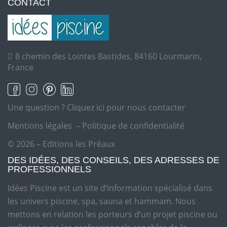
CONTACT
8 chemin des Lointes Bastides, 84160 Lourmarin,
France
Une question ?
Cliquez ici pour nous contacter
Mentions légales
–
Politique de confidentialité
© 2026 – Editions les Préaux
DES IDÉES, DES CONSEILS, DES ADRESSES DE
PROFESSIONNELS
Idées Piscine est un site d’information spécialisé dans
les univers piscine, spa, sauna et hammam. Nous
mettons en relation les porteurs d’un projet piscine ou