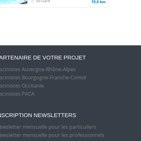
30-Gard
10,6 km
ARTENAIRE DE VOTRE PROJET
iscinistes Auvergne-Rhône-Alpes
iscinistes Bourgogne-Franche-Comté
iscinistes Occitanie
iscinistes PACA
NSCRIPTION NEWSLETTERS
ewsletter mensuelle pour les particuliers
ewsletter mensuelle pour les professionnels