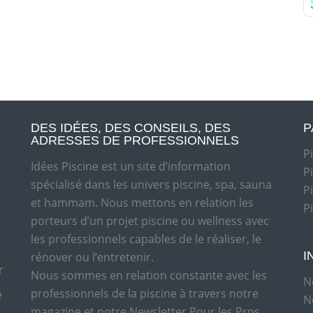
DES IDÉES, DES CONSEILS, DES
P
ADRESSES DE PROFESSIONNELS
P
Idées Piscine est un site d’information
P
spécialisé dans les univers piscine, spa, sauna
P
et hammam. Nous mettons en relation les
P
porteurs d’un projet piscine ou wellness avec
les professionnels capables de le réaliser, le
I
rénover ou l’entretenir.
r
Nous sommes en relation constante avec les
N
professionnels de la piscine à travers notre
é
N
magazine et notre Newsletter Pour les Pros.