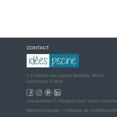
CONTACT
8 chemin des Lointes Bastides, 84160
Lourmarin, France
Une question ?
Cliquez ici pour nous contacte
Mentions légales
–
Politique de confidentialit