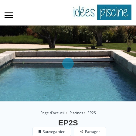
Page d'accueil
Piscines
EP2S
EP2S
Sauvegarder
Partager