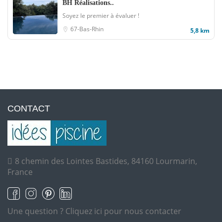
BH Réalisations..
Soyez le premier à évaluer !
67-Bas-Rhin
5,8 km
CONTACT
8 chemin des Lointes Bastides, 84160 Lourmarin,
France
Une question ?
Cliquez ici pour nous contacter