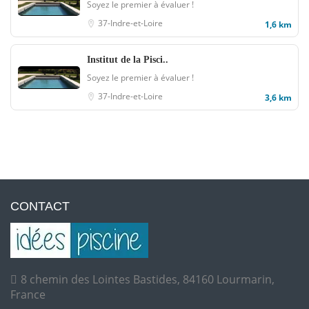
Soyez le premier à évaluer !
37-Indre-et-Loire
1,6 km
Institut de la Pisci..
Soyez le premier à évaluer !
37-Indre-et-Loire
3,6 km
CONTACT
8 chemin des Lointes Bastides, 84160 Lourmarin,
France