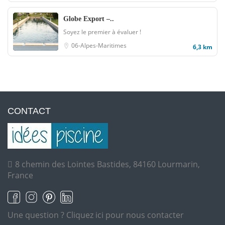
Globe Export –..
Soyez le premier à évaluer !
06-Alpes-Maritimes
6,3 km
CONTACT
8 chemin des Lointes Bastides, 84160 Lourmarin,
France
Une question ?
Cliquez ici pour nous contacter