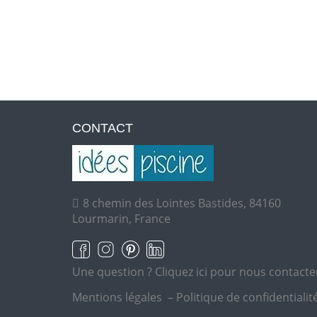
CONTACT
8 chemin des Lointes Bastides, 84160
Lourmarin, France
Une question ?
Cliquez ici pour nous contacte
Mentions légales
–
Politique de confidentialit