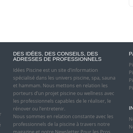
DES IDÉES, DES CONSEILS, DES
P
ADRESSES DE PROFESSIONNELS
P
Idées Piscine est un site d’information
P
spécialisé dans les univers piscine, spa, sauna
P
et hammam. Nous mettons en relation les
P
porteurs d’un projet piscine ou wellness avec
les professionnels capables de le réaliser, le
I
rénover ou l’entretenir.
r
Nous sommes en relation constante avec les
N
professionnels de la piscine à travers notre
é
N
magazine et notre Newsletter Pour les Pros.