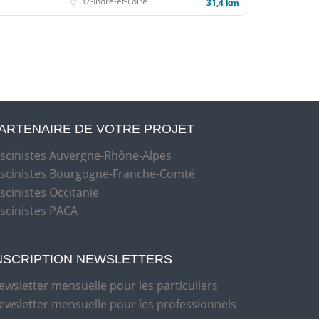
37-Indre-et-Loire
31,4 km
ARTENAIRE DE VOTRE PROJET
iscinistes Auvergne-Rhône-Alpes
iscinistes Bourgogne-Franche-Comté
iscinistes Occitanie
iscinistes PACA
NSCRIPTION NEWSLETTERS
ewsletter mensuelle pour les particuliers
ewsletter mensuelle pour les professionnels