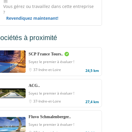
Vous gérez ou travaillez dans cette entreprise
?
Revendiquez maintenant!
ociétés à proximité
SCP France Tours..
Soyez le premier à évaluer !
37-Indre-et-Loire
24,5 km
ACG..
Soyez le premier à évaluer !
37-Indre-et-Loire
27,4 km
Fluvo Schmalenberger..
Soyez le premier à évaluer !