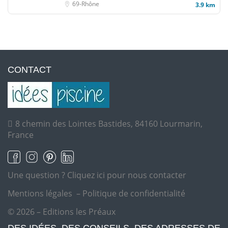
69-Rhône
3.9 km
CONTACT
8 chemin des Lointes Bastides, 84160 Lourmarin,
France
Une question ?
Cliquez ici pour nous contacter
Mentions légales
–
Politique de confidentialité
© 2026 – Editions les Préaux