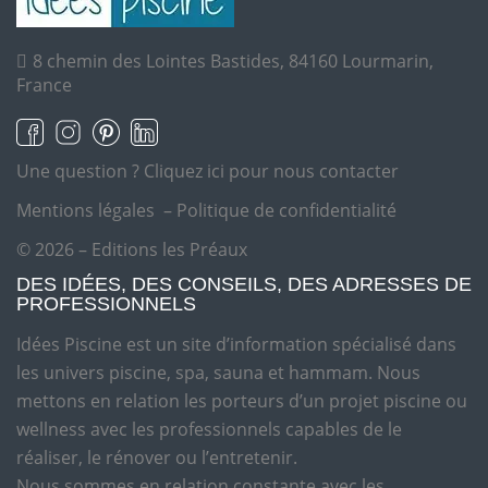
8 chemin des Lointes Bastides, 84160 Lourmarin,
France
Une question ?
Cliquez ici pour nous contacter
Mentions légales
–
Politique de confidentialité
© 2026 – Editions les Préaux
DES IDÉES, DES CONSEILS, DES ADRESSES DE
PROFESSIONNELS
Idées Piscine est un site d’information spécialisé dans
les univers piscine, spa, sauna et hammam. Nous
mettons en relation les porteurs d’un projet piscine ou
wellness avec les professionnels capables de le
réaliser, le rénover ou l’entretenir.
Nous sommes en relation constante avec les