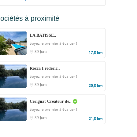
ociétés à proximité
LA BATISSE..
Soyez le premier à évaluer !
39-Jura
17,8 km
Rocca Frederic..
Soyez le premier à évaluer !
39-Jura
20,8 km
Cerignat Créateur de..
Soyez le premier à évaluer !
39-Jura
21,8 km