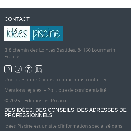
CONTACT
8 chemin des Lointes Bastides, 84160 Lourmarin,
France
Une question ?
Cliquez ici pour nous contacter
Mentions légales
–
Politique de confidentialité
© 2026 – Editions les Préaux
DES IDÉES, DES CONSEILS, DES ADRESSES DE
PROFESSIONNELS
Idées Piscine est un site d’information spécialisé dans