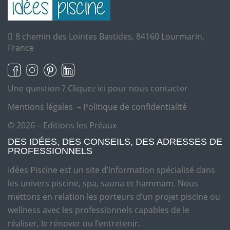
8 chemin des Lointes Bastides, 84160 Lourmarin,
France
Une question ?
Cliquez ici pour nous contacter
Mentions légales
–
Politique de confidentialité
© 2026 – Editions les Préaux
DES IDÉES, DES CONSEILS, DES ADRESSES DE
PROFESSIONNELS
Idées Piscine est un site d’information spécialisé dans
les univers piscine, spa, sauna et hammam. Nous
mettons en relation les porteurs d’un projet piscine ou
wellness avec les professionnels capables de le
réaliser, le rénover ou l’entretenir.