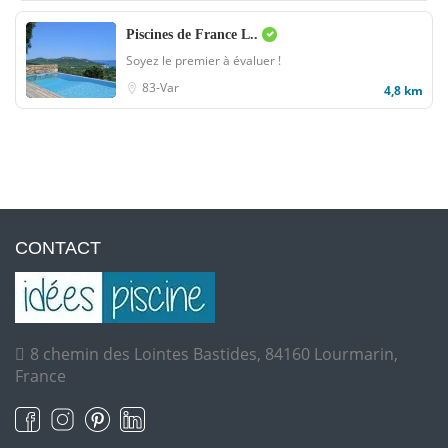
Piscines de France L..
Soyez le premier à évaluer !
83-Var
4,8 km
CONTACT
8 chemin des Lointes Bastides, 84160 Lourmarin,
France