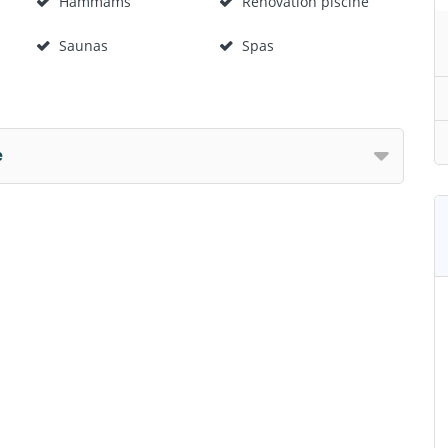
Hammams
Rénovation piscine
Saunas
Spas
e