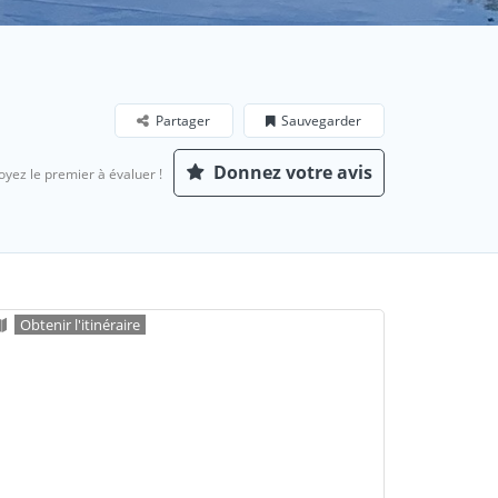
Partager
Sauvegarder
Donnez votre avis
oyez le premier à évaluer !
Obtenir l'itinéraire