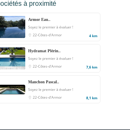
ociétés à proximité
Armor Eau..
Soyez le premier à évaluer !
22-Côtes-d'Armor
4 km
Hydramat Plérin..
Soyez le premier à évaluer !
22-Côtes-d'Armor
7,6 km
Manchon Pascal..
Soyez le premier à évaluer !
22-Côtes-d'Armor
8,1 km