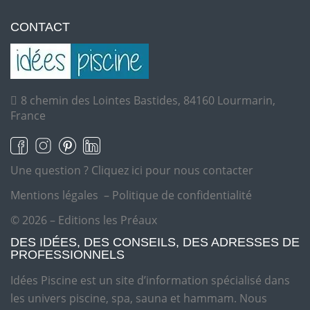
CONTACT
8 chemin des Lointes Bastides, 84160 Lourmarin,
France
Une question ?
Cliquez ici pour nous contacter
Mentions légales
–
Politique de confidentialité
© 2026 – Editions les Préaux
DES IDÉES, DES CONSEILS, DES ADRESSES DE
PROFESSIONNELS
Idées Piscine est un site d’information spécialisé dans
les univers piscine, spa, sauna et hammam. Nous