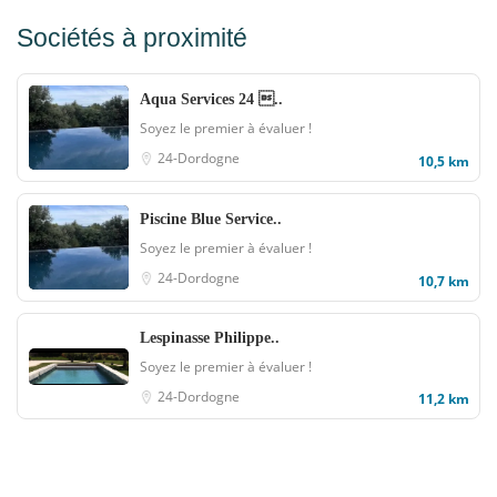
Sociétés à proximité
Aqua Services 24 ..
Soyez le premier à évaluer !
24-Dordogne
10,5 km
Piscine Blue Service..
Soyez le premier à évaluer !
24-Dordogne
10,7 km
Lespinasse Philippe..
Soyez le premier à évaluer !
24-Dordogne
11,2 km