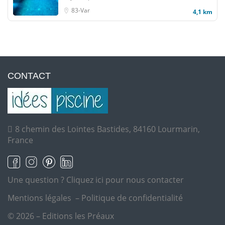
83-Var
4,1 km
CONTACT
8 chemin des Lointes Bastides, 84160 Lourmarin,
France
Une question ?
Cliquez ici pour nous contacter
Mentions légales
–
Politique de confidentialité
© 2026 – Editions les Préaux