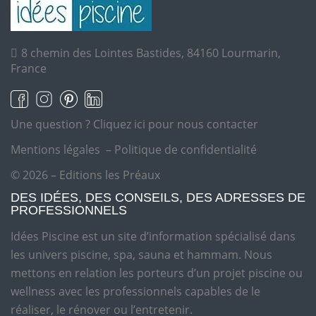
8 chemin des Lointes Bastides, 84160 Lourmarin,
France
Une question ?
Cliquez ici pour nous contacter
Mentions légales
–
Politique de confidentialité
© 2026 – Editions les Préaux
DES IDÉES, DES CONSEILS, DES ADRESSES DE
PROFESSIONNELS
Idées Piscine est un site d’information spécialisé dans
les univers piscine, spa, sauna et hammam. Nous
mettons en relation les porteurs d’un projet piscine ou
wellness avec les professionnels capables de le
réaliser, le rénover ou l’entretenir.