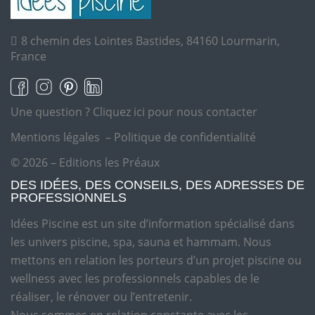
8 chemin des Lointes Bastides, 84160 Lourmarin,
France
Une question ?
Cliquez ici pour nous contacter
Mentions légales
–
Politique de confidentialité
© 2026 – Editions les Préaux
DES IDÉES, DES CONSEILS, DES ADRESSES DE
PROFESSIONNELS
Idées Piscine est un site d’information spécialisé dans
les univers piscine, spa, sauna et hammam. Nous
mettons en relation les porteurs d’un projet piscine ou
wellness avec les professionnels capables de le
réaliser, le rénover ou l’entretenir.