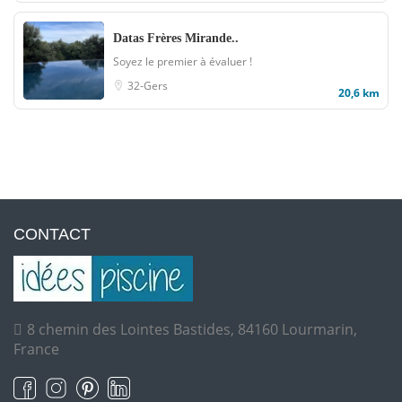
Datas Frères Mirande..
Soyez le premier à évaluer !
32-Gers
20,6 km
CONTACT
8 chemin des Lointes Bastides, 84160 Lourmarin,
France