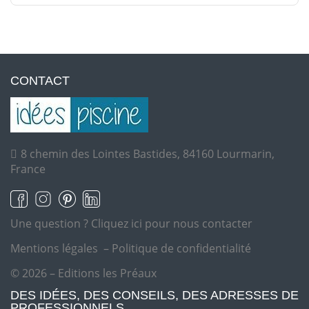
CONTACT
8 chemin des Lointes Bastides, 84160 Lourmarin,
France
Une question ?
Cliquez ici pour nous contacter
Mentions légales
–
Politique de confidentialité
© 2026 – Editions les Préaux
DES IDÉES, DES CONSEILS, DES ADRESSES DE
PROFESSIONNELS