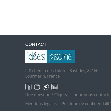
CONTACT
8 chemin des Lointes Bastides, 84160
Lourmarin, France
Une question ?
Cliquez ici pour nous contacte
Mentions légales
–
Politique de confidentialit