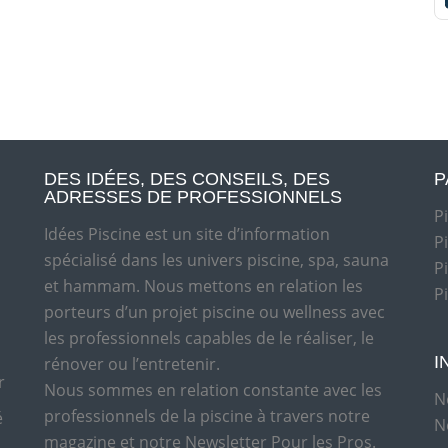
DES IDÉES, DES CONSEILS, DES
P
ADRESSES DE PROFESSIONNELS
P
Idées Piscine est un site d’information
P
spécialisé dans les univers piscine, spa, sauna
P
et hammam. Nous mettons en relation les
P
porteurs d’un projet piscine ou wellness avec
les professionnels capables de le réaliser, le
I
rénover ou l’entretenir.
r
Nous sommes en relation constante avec les
N
professionnels de la piscine à travers notre
é
N
magazine et notre Newsletter Pour les Pros.