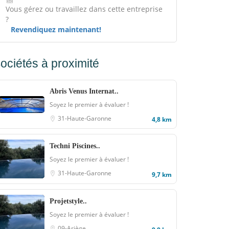
Vous gérez ou travaillez dans cette entreprise
?
Revendiquez maintenant!
ociétés à proximité
Abris Venus Internat..
Soyez le premier à évaluer !
31-Haute-Garonne
4,8 km
Techni Piscines..
Soyez le premier à évaluer !
31-Haute-Garonne
9,7 km
Projetstyle..
Soyez le premier à évaluer !
09-Ariège