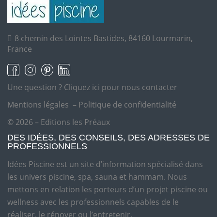
8 chemin des Lointes Bastides, 84160 Lourmarin,
France
Une question ?
Cliquez ici pour nous contacter
Mentions légales
–
Politique de confidentialité
© 2026 – Editions les Préaux
DES IDÉES, DES CONSEILS, DES ADRESSES DE
PROFESSIONNELS
Idées Piscine est un site d’information spécialisé dans
les univers piscine, spa, sauna et hammam. Nous
mettons en relation les porteurs d’un projet piscine ou
wellness avec les professionnels capables de le
réaliser, le rénover ou l’entretenir.