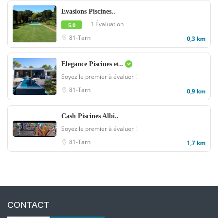
Evasions Piscines..
1 Évaluation
5.0
81-Tarn
0,3 km
Elegance Piscines et..
Soyez le premier à évaluer !
81-Tarn
0,9 km
Cash Piscines Albi..
Soyez le premier à évaluer !
81-Tarn
1,7 km
CONTACT