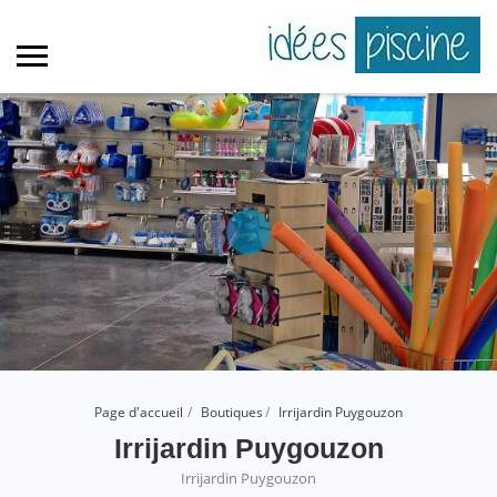
Page d'accueil
Boutiques
Irrijardin Puygouzon
Irrijardin Puygouzon
Irrijardin Puygouzon