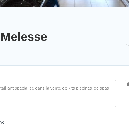
s-Melesse
S
taillant spécialisé dans la vente de kits piscines, de spas
ine