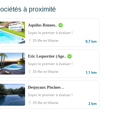
ociétés à proximité
Aquilus Rennes..
Soyez le premier à évaluer !
35-Ille-et-Vilaine
0,7 km
Eric Lequertier (Age..
Soyez le premier à évaluer !
35-Ille-et-Vilaine
1,1 km
Desjoyaux Piscines ..
Soyez le premier à évaluer !
35-Ille-et-Vilaine
2 km