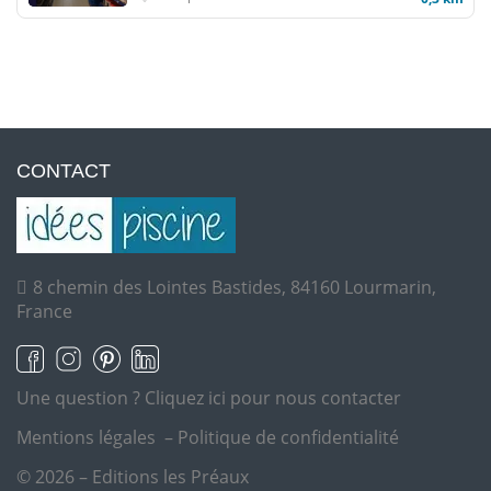
CONTACT
8 chemin des Lointes Bastides, 84160 Lourmarin,
France
Une question ?
Cliquez ici pour nous contacter
Mentions légales
–
Politique de confidentialité
© 2026 – Editions les Préaux