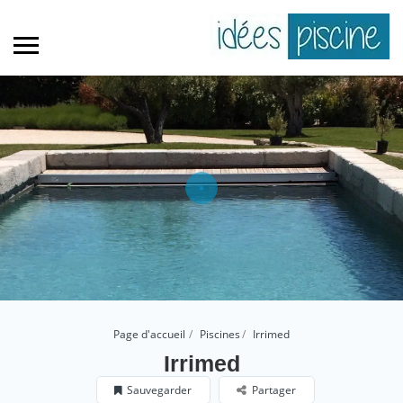
Page d'accueil
Piscines
Irrimed
Irrimed
Sauvegarder
Partager