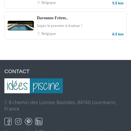
Belgique
5.5 km
Davennes Frères..
Soyez le premier à évaluer !
Belgique
6.5 km
CONTACT
8 chemin des Lointes Bastides, 84160 Lourmarin,
France