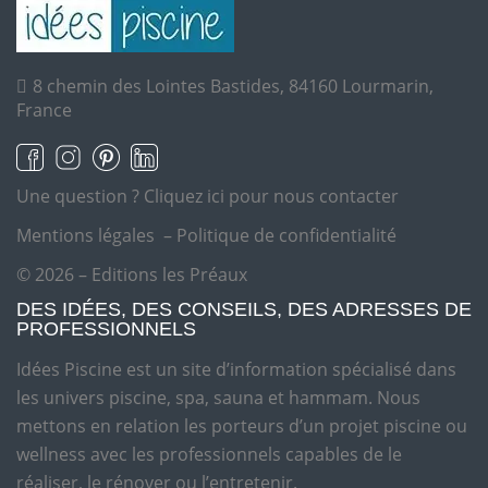
8 chemin des Lointes Bastides, 84160 Lourmarin,
France
Une question ?
Cliquez ici pour nous contacter
Mentions légales
–
Politique de confidentialité
© 2026 – Editions les Préaux
DES IDÉES, DES CONSEILS, DES ADRESSES DE
PROFESSIONNELS
Idées Piscine est un site d’information spécialisé dans
les univers piscine, spa, sauna et hammam. Nous
mettons en relation les porteurs d’un projet piscine ou
wellness avec les professionnels capables de le
réaliser, le rénover ou l’entretenir.