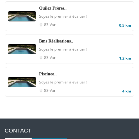
Quilez Frères..
Soyez le premier à évaluer !
83-Var
0.5 km
Bms Réalisations..
Soyez le premier à évaluer !
83-Var
1,2 km
Piscineo..
Soyez le premier à évaluer !
83-Var
4 km
CONTACT