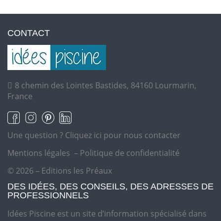
CONTACT
8 chemin des Lointes Bastides, 84160 Lourmarin,
France
Une question ?
Cliquez ici pour nous contacter
Mentions légales
–
Politique de confidentialité
© 2026 – Editions les Préaux
DES IDÉES, DES CONSEILS, DES ADRESSES DE
PROFESSIONNELS
Idées Piscine est un site d’information spécialisé dans