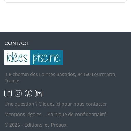
CONTACT
8 chemin des Lointes Bastides, 84160 Lourmarin,
France
Une question ?
Cliquez ici pour nous contacter
Mentions légales
–
Politique de confidentialité
© 2026 – Editions les Préaux