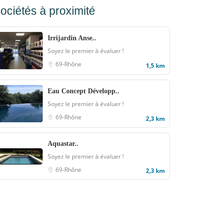
ociétés à proximité
Irrijardin Anse..
Soyez le premier à évaluer !
69-Rhône
1,5 km
Eau Concept Développ..
Soyez le premier à évaluer !
69-Rhône
2,3 km
Aquastar..
Soyez le premier à évaluer !
69-Rhône
2,3 km