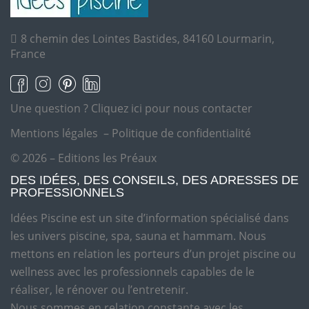
8 chemin des Lointes Bastides, 84160 Lourmarin,
France
Une question ?
Cliquez ici pour nous contacter
Mentions légales
–
Politique de confidentialité
© 2026 – Editions les Préaux
DES IDÉES, DES CONSEILS, DES ADRESSES DE
PROFESSIONNELS
Idées Piscine est un site d’information spécialisé dans
les univers piscine, spa, sauna et hammam. Nous
mettons en relation les porteurs d’un projet piscine ou
wellness avec les professionnels capables de le
réaliser, le rénover ou l’entretenir.
Nous sommes en relation constante avec les