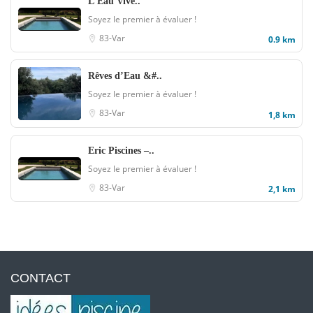
L’Eau Vive..
Soyez le premier à évaluer !
83-Var
0.9 km
Rêves d’Eau &#..
Soyez le premier à évaluer !
83-Var
1,8 km
Eric Piscines –..
Soyez le premier à évaluer !
83-Var
2,1 km
CONTACT