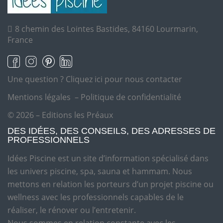
8 chemin des Lointes Bastides, 84160 Lourmarin,
France
Une question ?
Cliquez ici pour nous contacter
Mentions légales
–
Politique de confidentialité
© 2026 – Editions les Préaux
DES IDÉES, DES CONSEILS, DES ADRESSES DE
PROFESSIONNELS
Idées Piscine est un site d’information spécialisé dans
les univers piscine, spa, sauna et hammam. Nous
mettons en relation les porteurs d’un projet piscine ou
wellness avec les professionnels capables de le
réaliser, le rénover ou l’entretenir.