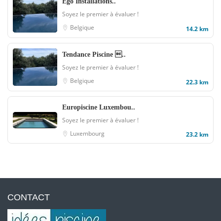
Ego Installations..
Soyez le premier à évaluer !
Belgique
14.2 km
Tendance Piscine ..
Soyez le premier à évaluer !
Belgique
22.3 km
Europiscine Luxembou..
Soyez le premier à évaluer !
Luxembourg
23.2 km
CONTACT