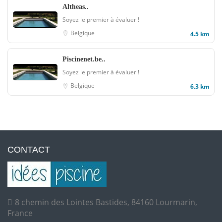
Altheas..
Soyez le premier à évaluer !
Belgique
4.5 km
Piscinenet.be..
Soyez le premier à évaluer !
Belgique
6.3 km
CONTACT
8 chemin des Lointes Bastides, 84160 Lourmarin,
France