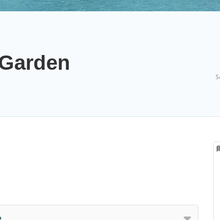
 Garden
S
e