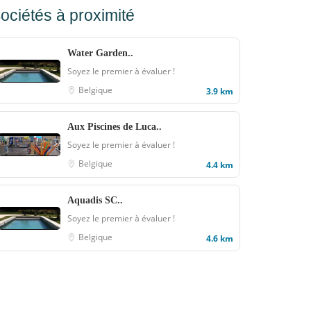
ociétés à proximité
Water Garden..
Soyez le premier à évaluer !
Belgique
3.9 km
Aux Piscines de Luca..
Soyez le premier à évaluer !
Belgique
4.4 km
Aquadis SC..
Soyez le premier à évaluer !
Belgique
4.6 km