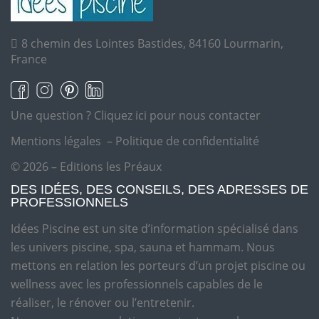
8 chemin des Lointes Bastides, 84160 Lourmarin,
France
Une question ?
Cliquez ici pour nous contacter
Mentions légales
–
Politique de confidentialité
© 2026 – Editions les Préaux
DES IDÉES, DES CONSEILS, DES ADRESSES DE
PROFESSIONNELS
Idées Piscine est un site d’information spécialisé dans
les univers piscine, spa, sauna et hammam. Nous
mettons en relation les porteurs d’un projet piscine ou
wellness avec les professionnels capables de le
réaliser, le rénover ou l’entretenir.