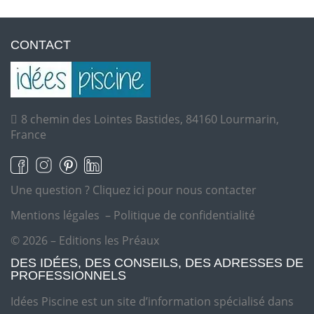
CONTACT
8 chemin des Lointes Bastides, 84160 Lourmarin,
France
Une question ?
Cliquez ici pour nous contacter
Mentions légales
–
Politique de confidentialité
© 2026 – Editions les Préaux
DES IDÉES, DES CONSEILS, DES ADRESSES DE
PROFESSIONNELS
Idées Piscine est un site d’information spécialisé dans