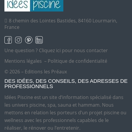
8 chemin des Lointes Bastides, 84160 Lourmarin,
France
Une question ?
Cliquez ici pour nous contacter
Mentions légales
–
Politique de confidentialité
© 2026 – Editions les Préaux
DES IDÉES, DES CONSEILS, DES ADRESSES DE
PROFESSIONNELS
Idées Piscine est un site d’information spécialisé dans
les univers piscine, spa, sauna et hammam. Nous
mettons en relation les porteurs d’un projet piscine ou
wellness avec les professionnels capables de le
réaliser, le rénover ou l’entretenir.