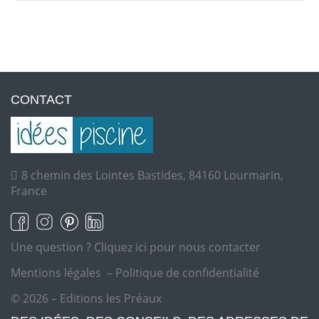
CONTACT
8 chemin des Lointes Bastides, 84160 Lourmarin,
France
Une question ?
Cliquez ici pour nous contacter
Mentions légales
–
Politique de confidentialité
© 2026 – Editions les Préaux