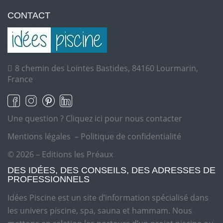
CONTACT
8 chemin des Lointes Bastides, 84160 Lourmarin,
France
Une question ?
Cliquez ici pour nous contacter
Mentions légales
–
Politique de confidentialité
© 2026 – Editions les Préaux
DES IDÉES, DES CONSEILS, DES ADRESSES DE
PROFESSIONNELS
Idées Piscine est un site d’information spécialisé dans
les univers piscine, spa, sauna et hammam. Nous