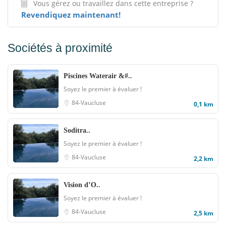
Vous gérez ou travaillez dans cette entreprise ?
Revendiquez maintenant!
Sociétés à proximité
Piscines Waterair &#..
Soyez le premier à évaluer !
84-Vaucluse
0,1 km
Soditra..
Soyez le premier à évaluer !
84-Vaucluse
2,2 km
Vision d’O..
Soyez le premier à évaluer !
84-Vaucluse
2,5 km