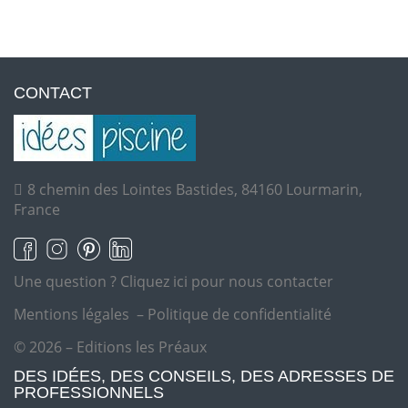
CONTACT
8 chemin des Lointes Bastides, 84160 Lourmarin,
France
Une question ?
Cliquez ici pour nous contacter
Mentions légales
–
Politique de confidentialité
© 2026 – Editions les Préaux
DES IDÉES, DES CONSEILS, DES ADRESSES DE
PROFESSIONNELS