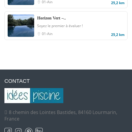
01-Ain
25,2 km
Horizon Vert –..
Soyez le premier à évaluer !
01-Ain
25,2 km
CONTACT
8 chemin des Lointes Bastides, 84160 Lourmarin,
France