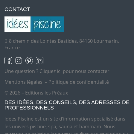
CONTACT
8 chemin des Lointes Bastides, 84160 Lourmarin,
France
Une question ?
Cliquez ici pour nous contacter
Mentions légales
–
Politique de confidentialité
© 2026 – Editions les Préaux
DES IDÉES, DES CONSEILS, DES ADRESSES DE
PROFESSIONNELS
Idées Piscine est un site d’information spécialisé dans
les univers piscine, spa, sauna et hammam. Nous