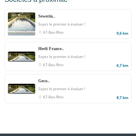
Sewerin..
Soyez le premier à évaluer !
67-Bas-Rhin
0,6 km
Herli France..
Soyez le premier à évaluer !
67-Bas-Rhin
6,7 km
Geco..
Soyez le premier à évaluer !
67-Bas-Rhin
8,7 km