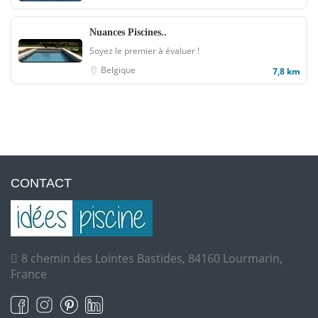
Nuances Piscines..
Soyez le premier à évaluer !
Belgique
7,8 km
CONTACT
8 chemin des Lointes Bastides, 84160 Lourmarin,
France