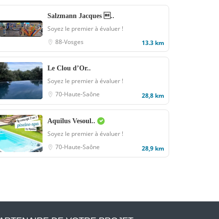
Salzmann Jacques ..
Soyez le premier à évaluer !
88-Vosges
13.3 km
Le Clou d’Or..
Soyez le premier à évaluer !
70-Haute-Saône
28,8 km
Aquilus Vesoul..
Soyez le premier à évaluer !
70-Haute-Saône
28,9 km