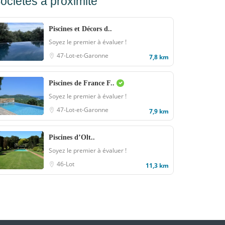
ociétés à proximité
Piscines et Décors d..
Soyez le premier à évaluer !
47-Lot-et-Garonne
7,8 km
Piscines de France F..
Soyez le premier à évaluer !
47-Lot-et-Garonne
7,9 km
Piscines d’Olt..
Soyez le premier à évaluer !
46-Lot
11,3 km