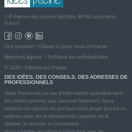
8 chemin des Lointes Bastides, 84160 Lourmarin,
France
Une question ?
Cliquez ici pour nous contacter
Mentions légales
–
Politique de confidentialité
© 2026 – Editions les Préaux
DES IDÉES, DES CONSEILS, DES ADRESSES DE
PROFESSIONNELS
Idées Piscine est un site d’information spécialisé dans
les univers piscine, spa, sauna et hammam. Nous
mettons en relation les porteurs d’un projet piscine ou
wellness avec les professionnels capables de le
réaliser, le rénover ou l’entretenir.
Nous sommes en relation constante avec les