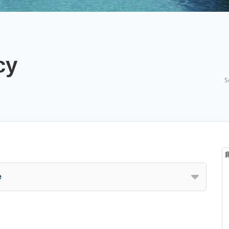
cy
S
e