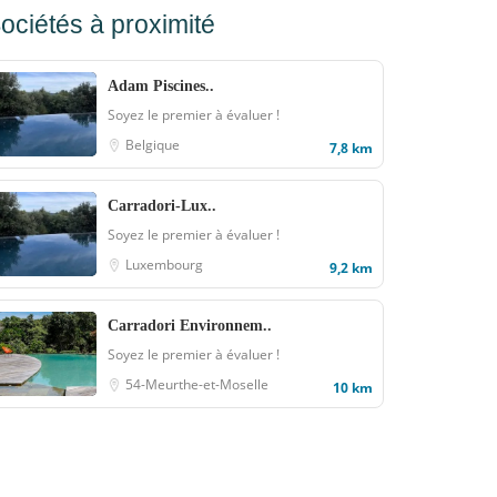
ociétés à proximité
Adam Piscines..
Soyez le premier à évaluer !
Belgique
7,8 km
Carradori-Lux..
Soyez le premier à évaluer !
Luxembourg
9,2 km
Carradori Environnem..
Soyez le premier à évaluer !
54-Meurthe-et-Moselle
10 km