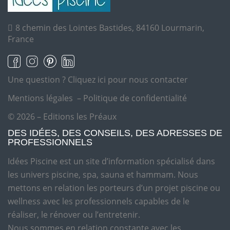
8 chemin des Lointes Bastides, 84160 Lourmarin,
France
Une question ?
Cliquez ici pour nous contacter
Mentions légales
–
Politique de confidentialité
© 2026 – Editions les Préaux
DES IDÉES, DES CONSEILS, DES ADRESSES DE
PROFESSIONNELS
Idées Piscine est un site d’information spécialisé dans
les univers piscine, spa, sauna et hammam. Nous
mettons en relation les porteurs d’un projet piscine ou
wellness avec les professionnels capables de le
réaliser, le rénover ou l’entretenir.
Nous sommes en relation constante avec les