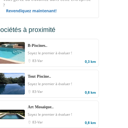
?
Revendiquez maintenant!
ociétés à proximité
B-Piscines..
Soyez le premier à évaluer !
83-Var
0,3 km
Tout Piscine..
Soyez le premier à évaluer !
83-Var
0,8 km
Art Mosaïque..
Soyez le premier à évaluer !
83-Var
0,8 km