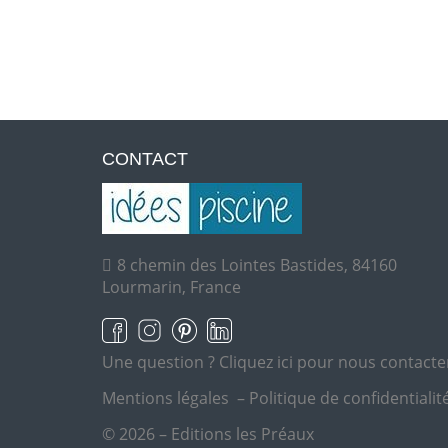
CONTACT
8 chemin des Lointes Bastides, 84160
Lourmarin, France
Une question ?
Cliquez ici pour nous contacte
Mentions légales
–
Politique de confidentialit
© 2026 – Editions les Préaux