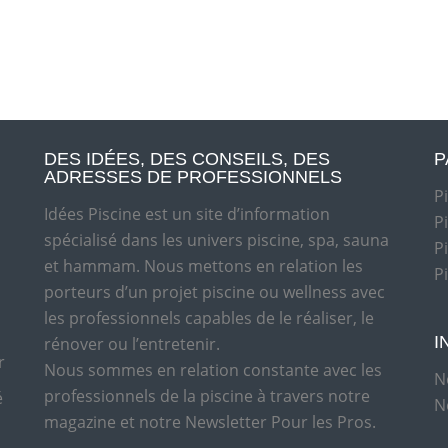
DES IDÉES, DES CONSEILS, DES
P
ADRESSES DE PROFESSIONNELS
P
Idées Piscine est un site d’information
P
spécialisé dans les univers piscine, spa, sauna
P
et hammam. Nous mettons en relation les
P
porteurs d’un projet piscine ou wellness avec
les professionnels capables de le réaliser, le
I
rénover ou l’entretenir.
r
Nous sommes en relation constante avec les
N
professionnels de la piscine à travers notre
é
N
magazine et notre Newsletter Pour les Pros.